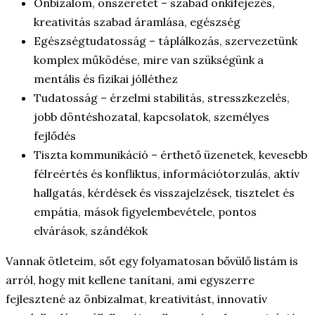
Önbizalom, önszeretet – szabad önkifejezés,
kreativitás szabad áramlása, egészség
Egészségtudatosság – táplálkozás, szervezetünk
komplex működése, mire van szükségünk a
mentális és fizikai jólléthez
Tudatosság – érzelmi stabilitás, stresszkezelés,
jobb döntéshozatal, kapcsolatok, személyes
fejlődés
Tiszta kommunikáció – érthető üzenetek, kevesebb
félreértés és konfliktus, információtorzulás, aktív
hallgatás, kérdések és visszajelzések, tisztelet és
empátia, mások figyelembevétele, pontos
elvárások, szándékok
Vannak ötleteim, sőt egy folyamatosan bővülő listám is
arról, hogy mit kellene tanítani, ami egyszerre
fejlesztené az önbizalmat, kreativitást, innovatív