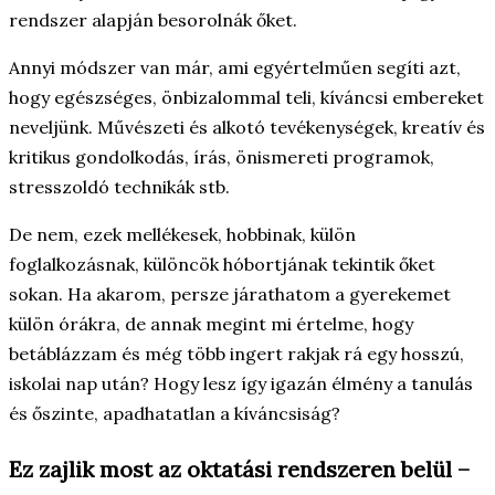
rendszer alapján besorolnák őket.
Annyi módszer van már, ami egyértelműen segíti azt,
hogy egészséges, önbizalommal teli, kíváncsi embereket
neveljünk. Művészeti és alkotó tevékenységek, kreatív és
kritikus gondolkodás, írás, önismereti programok,
stresszoldó technikák stb.
De nem, ezek mellékesek, hobbinak, külön
foglalkozásnak, különcök hóbortjának tekintik őket
sokan. Ha akarom, persze járathatom a gyerekemet
külön órákra, de annak megint mi értelme, hogy
betáblázzam és még több ingert rakjak rá egy hosszú,
iskolai nap után? Hogy lesz így igazán élmény a tanulás
és őszinte, apadhatatlan a kíváncsiság?
Ez zajlik most az oktatási rendszeren belül –