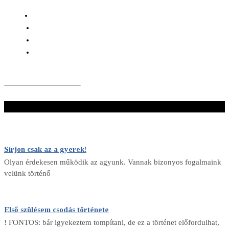
Ez is neked való!
Sírjon csak az a gyerek!
Olyan érdekesen működik az agyunk. Vannak bizonyos fogalmaink
velünk történő
Első szülésem csodás története
! FONTOS: bár igyekeztem tompítani, de ez a történet előfordulhat,