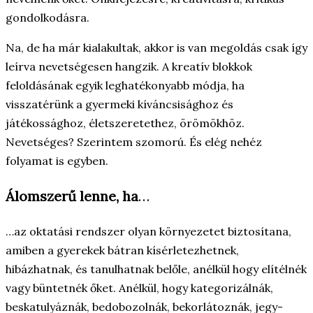
gondolkodásra.
Na, de ha már kialakultak, akkor is van megoldás csak így
leírva nevetségesen hangzik. A kreatív blokkok
feloldásának egyik leghatékonyabb módja, ha
visszatérünk a gyermeki kíváncsisághoz és
játékossághoz, életszeretethez, örömökhöz.
Nevetséges? Szerintem szomorú. És elég nehéz
folyamat is egyben.
Álomszerű lenne, ha
…
…az oktatási rendszer olyan környezetet biztosítana,
amiben a gyerekek bátran kísérletezhetnek,
hibázhatnak, és tanulhatnak belőle, anélkül hogy elítélnék
vagy büntetnék őket. Anélkül, hogy kategorizálnák,
beskatulyáznák, bedobozolnák, bekorlátoznák, jegy-