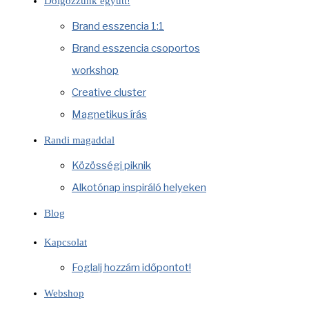
Dolgozzunk együtt!
Brand esszencia 1:1
Brand esszencia csoportos
workshop
Creative cluster
Magnetikus írás
Randi magaddal
Közösségi piknik
Alkotónap inspiráló helyeken
Blog
Kapcsolat
Foglalj hozzám időpontot!
Webshop