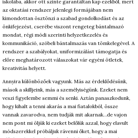
iskolába, akkor ott szinte garantáltan kap ezekből, mert
az oktatási rendszer jelenlegi formájában nem
kimondottan ösztönzi a szabad gondolkodást és az
önkifejezést, cserébe viszont rengeteg bántalmazó
mondat, régi módi szerinti helyzetkezelés és
kommunikáció, szóbeli bántalmazás van tömkelegével. A
rendszer a szabályokat, uniformizálást támogatja és
előre meghatározott válaszokat vár egyéni ötletek,
kreativitás helyett.
Annyira különbözőek vagyunk. Más az érdeklődésünk,
mások a skilljeink, más a személyiségünk. Ezeket nem
veszi figyelembe semmi és senki. Aztán panaszkodunk,
hogy kihalt a tenni akarás a mai fiatalokból, össze
vannak zavarodva, nem tudják mit akarnak…de vajon
nem pont mi öljük ki ezeket belőlük azzal, hogy elavult
módszerekkel próbáljuk rávenni őket, hogy a mai