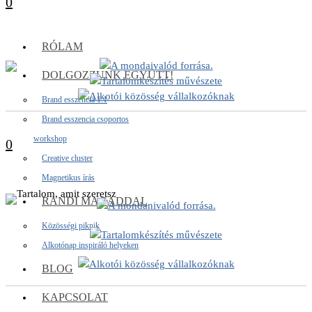
0
RÓLAM
DOLGOZZUNK EGYÜTT!
Brand esszencia 1:1
Brand esszencia csoportos
workshop
0
Creative cluster
Magnetikus írás
RANDI MAGADDAL
Közösségi piknik
Alkotónap inspiráló helyeken
BLOG
KAPCSOLAT