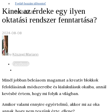
Foglalj hozzám időpontot!
Kinek az érdeke egy ilyen
WEBSHOP
oktatási rendszer fenntartása?
2024-08-08
by
Kőszegi Mariann
Facebook
Minél jobban beleásom magamat a kreatív blokkok
feloldásának módszereibe és kialakulásuk okaiba, annál
kevésbé értem, hogy mi folyik a világban.
Amikor valami ennyire egyértelmű, akkor mi az oka
annak, hogy nem teszünk érte, ellene?