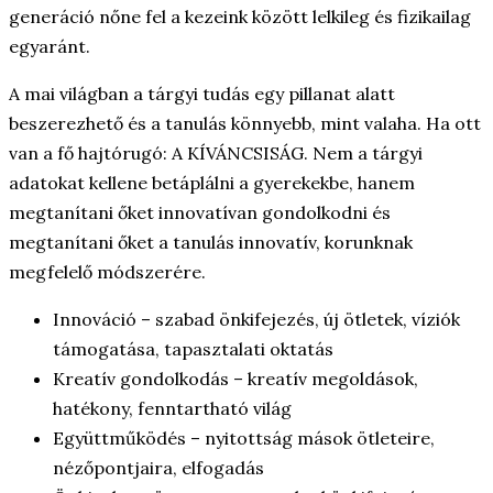
generáció nőne fel a kezeink között lelkileg és fizikailag
egyaránt.
A mai világban a tárgyi tudás egy pillanat alatt
beszerezhető és a tanulás könnyebb, mint valaha. Ha ott
van a fő hajtórugó: A KÍVÁNCSISÁG. Nem a tárgyi
adatokat kellene betáplálni a gyerekekbe, hanem
megtanítani őket innovatívan gondolkodni és
megtanítani őket a tanulás innovatív, korunknak
megfelelő módszerére.
Innováció – szabad önkifejezés, új ötletek, víziók
támogatása, tapasztalati oktatás
Kreatív gondolkodás – kreatív megoldások,
hatékony, fenntartható világ
Együttműködés – nyitottság mások ötleteire,
nézőpontjaira, elfogadás