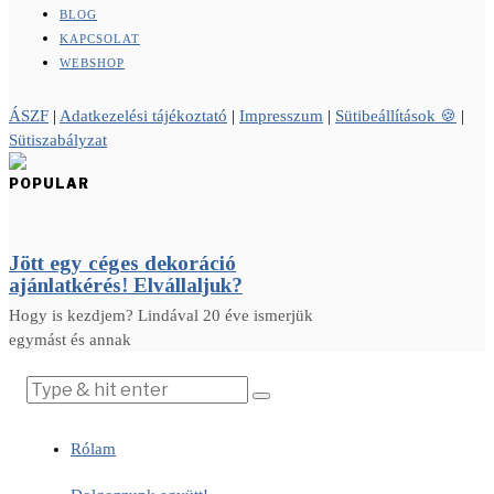
BLOG
KAPCSOLAT
WEBSHOP
ÁSZF
|
Adatkezelési tájékoztató
|
Impresszum
|
Sütibeállítások 🍪
|
Sütiszabályzat
POPULAR
Jött egy céges dekoráció
ajánlatkérés! Elvállaljuk?
Hogy is kezdjem? Lindával 20 éve ismerjük
egymást és annak
Rólam