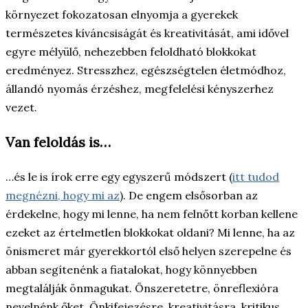
környezet fokozatosan elnyomja a gyerekek
természetes kíváncsiságát és kreativitását, ami idővel
egyre mélyülő, nehezebben feloldható blokkokat
eredményez. Stresszhez, egészségtelen életmódhoz,
állandó nyomás érzéshez, megfelelési kényszerhez
vezet.
Van feloldás is…
…és le is írok erre egy egyszerű módszert (
itt tudod
megnézni, hogy mi az
). De engem elsősorban az
érdekelne, hogy mi lenne, ha nem felnőtt korban kellene
ezeket az értelmetlen blokkokat oldani? Mi lenne, ha az
önismeret már gyerekkortól első helyen szerepelne és
abban segítenénk a fiatalokat, hogy könnyebben
megtalálják önmagukat. Önszeretetre, önreflexióra
nevelnénk őket. Önkifejezésre, kreativitásra, kritikus