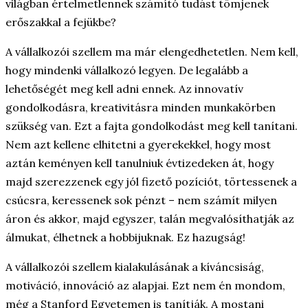
világban értelmetlennek számító tudást tömjenek
erőszakkal a fejükbe?
A vállalkozói szellem ma már elengedhetetlen. Nem kell,
hogy mindenki vállalkozó legyen. De legalább a
lehetőségét meg kell adni ennek. Az innovatív
gondolkodásra, kreativitásra minden munkakörben
szükség van. Ezt a fajta gondolkodást meg kell tanítani.
Nem azt kellene elhitetni a gyerekekkel, hogy most
aztán keményen kell tanulniuk évtizedeken át, hogy
majd szerezzenek egy jól fizető pozíciót, törtessenek a
csúcsra, keressenek sok pénzt – nem számít milyen
áron és akkor, majd egyszer, talán megvalósíthatják az
álmukat, élhetnek a hobbijuknak. Ez hazugság!
A vállalkozói szellem kialakulásának a kíváncsiság,
motiváció, innováció az alapjai. Ezt nem én mondom,
még a Stanford Egyetemen is tanítják. A mostani