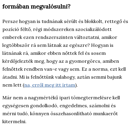
formában megvalósulni?
Persze hogyan is tudnának sérült és blokkolt, rettegő és
pozíció féltő, régi módszereken szocializálódott
emberek ezen rendszerszinten változtatni, amikor
legtöbbször rá sem látnak az egészre? Hogyan is
látnának rá, amikor ebben nőttek fel és sosem
kérdőjelezték meg, hogy az a gyomorgörcs, amiben
felnőttek rendben van-e vagy sem. Ez a norma, ezt kell
átadni. Mi is felnőttünk valahogy, aztán semmi bajunk
nem lett (
na, erről meg itt írtam
).
Már nem a nagymértékű ipari tömegtermelésre kell
egységesen gondolkodó, engedelmes, számolni és
mérni tudó, könnyen összehasonlítható munkaerőt
kitermelni.