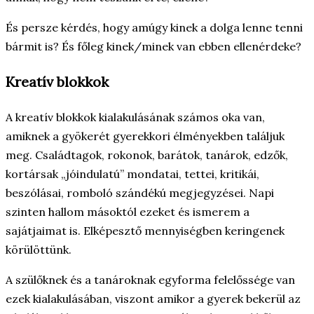
És persze kérdés, hogy amúgy kinek a dolga lenne tenni
bármit is? És főleg kinek/minek van ebben ellenérdeke?
Kreatív blokkok
A kreatív blokkok kialakulásának számos oka van,
amiknek a gyökerét gyerekkori élményekben találjuk
meg. Családtagok, rokonok, barátok, tanárok, edzők,
kortársak „jóindulatú” mondatai, tettei, kritikái,
beszólásai, romboló szándékú megjegyzései. Napi
szinten hallom másoktól ezeket és ismerem a
sajátjaimat is. Elképesztő mennyiségben keringenek
körülöttünk.
A szülőknek és a tanároknak egyforma felelőssége van
ezek kialakulásában, viszont amikor a gyerek bekerül az