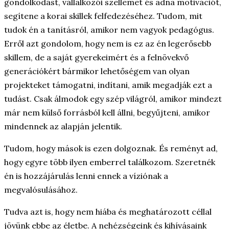
gondolkodást, vállalkozói szellemet és adna motivációt,
segítene a korai skillek felfedezéséhez. Tudom, mit
tudok én a tanításról, amikor nem vagyok pedagógus.
Erről azt gondolom, hogy nem is ez az én legerősebb
skillem, de a saját gyerekeimért és a felnövekvő
generációkért bármikor lehetőségem van olyan
projekteket támogatni, indítani, amik megadják ezt a
tudást. Csak álmodok egy szép világról, amikor mindezt
már nem külső forrásból kell állni, begyűjteni, amikor
mindennek az alapján jelentik.
Tudom, hogy mások is ezen dolgoznak. És reményt ad,
hogy egyre több ilyen emberrel találkozom. Szeretnék
én is hozzájárulás lenni ennek a víziónak a
megvalósulásához.
Tudva azt is, hogy nem hiába és meghatározott céllal
jövünk ebbe az életbe. A nehézségeink és kihívásaink