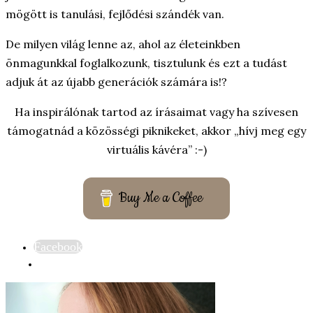
mögött is tanulási, fejlődési szándék van.
De milyen világ lenne az, ahol az életeinkben
önmagunkkal foglalkozunk, tisztulunk és ezt a tudást
adjuk át az újabb generációk számára is!?
Ha inspirálónak tartod az írásaimat vagy ha szívesen
támogatnád a közösségi piknikeket, akkor „hívj meg egy
virtuális kávéra” :-)
Buy Me a Coffee
Facebook