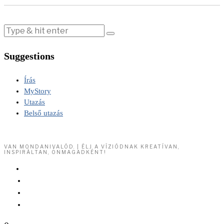
Suggestions
Írás
MyStory
Utazás
Belső utazás
VAN MONDANIVALÓD. | ÉLJ A VÍZIÓDNAK KREATÍVAN,
INSPIRÁLTAN, ÖNMAGADKÉNT!